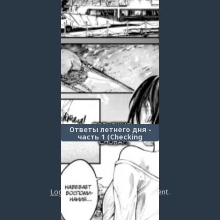
Ответы летнего дня -
часть 1 (Checking
Answers on a Summer Day
- Part 1)
Post a comment
Login
or
register
to post a comment.
Добавить комментарий