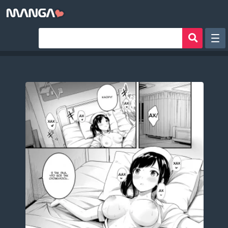
Рандом
Фильтр
Авторы
Аниме хентай
Сборники манги
Sign in
Register