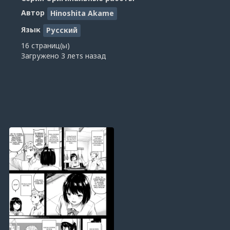
Автор
Hinoshita Akame
Язык
Русский
16 страниц(ы)
Загружено
3 летs назад