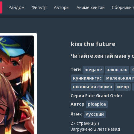
Рандом
Фильтр
Авторы
Аниме хентай
Сборники 
kiss the future
Читайте хентай мангу 
Теги
megane
алкоголь
куннилингус
маленькая 
школьная форма
юмор
Серия
Fate Grand Order
Автор
picapica
Язык
Русский
27 страниц(ы)
Загружено
2 летs назад