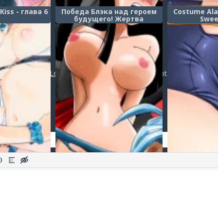
Kiss - глава 6
Победа Блэка над героем
Costume Ala
будущего! Жертва
Swee
любимой! (BLACK DEFEATS
THE HERO OF THE FUTURE!
THE SACRIFICE OF THE
FAITHFUL BRIDE!)
Post a comment
Login
or
register
to post a comment.
Добавить комментарий
Оставить комментарий