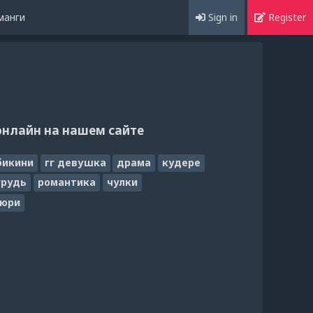
манги
Sign in
Register
онлайн на нашем сайте
бикини
гг девушка
драма
кудере
грудь
романтика
чулки
юри