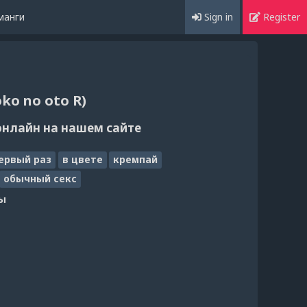
манги
Sign in
Register
ko no oto R)
онлайн на нашем сайте
первый раз
в цвете
кремпай
обычный секс
ы