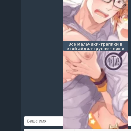
Все мальчики-трапики в
этой айдол-группе - ярые
активы - Глава 3
(Otokonoko Idol Zenin
Baritachi Keikaku)