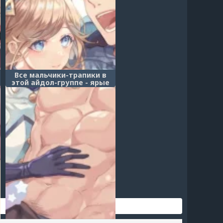
Все мальчики-трапики в
этой айдол-группе - ярые
активы - Глава 2
(Otokonoko Idol Zenin
Baritachi Keikaku)