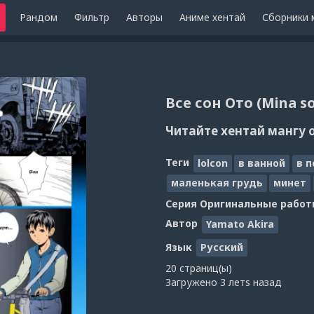
Рандом
Фильтр
Авторы
Аниме хентай
Сборники 
Все сон Ото (Mina so
Читайте хентай мангу 
Теги
lolcon
в ванной
в 
маленькая грудь
минет
Серия
Оригинальные работ
Автор
Yamato Akira
Язык
Русский
20 страниц(ы)
Загружено
3 летs назад