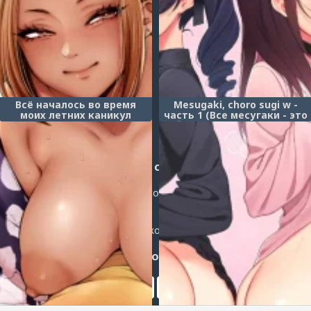
Всё началось во время
Mesugaki, choro sugi w -
моих летних каникул
часть 1 (Все месугаки - это
(Kikkake wa Natsuyasumi)
бесплатные онахолы! /
Every Brat is an Onahole!)
Post a comment
Login
or
register
to post a comment.
Добавить комментарий
Оставить комментарий