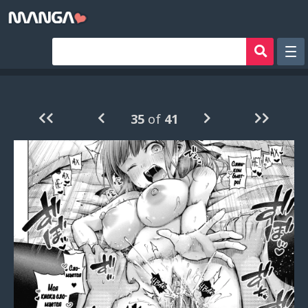
Рандом
Фильтр
35
of
41
Авторы
Аниме хентай
Сборники манги
Sign in
Register