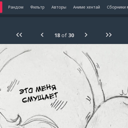
Рандом
Фильтр
Авторы
Аниме хентай
Сборники 
18
of
30