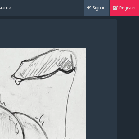
манги
Sign in
Register