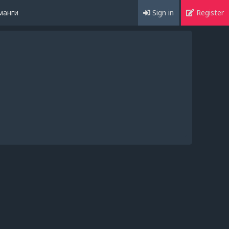
манги
Sign in
Register