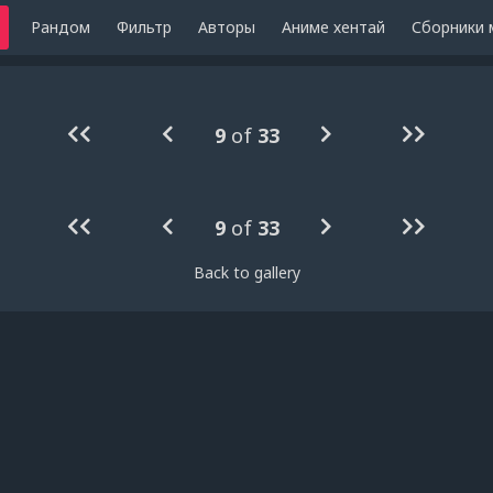
Рандом
Фильтр
Авторы
Аниме хентай
Сборники 
9
of
33
9
of
33
Back to gallery