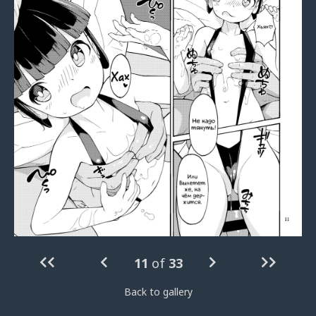
11
of
33
Back to gallery