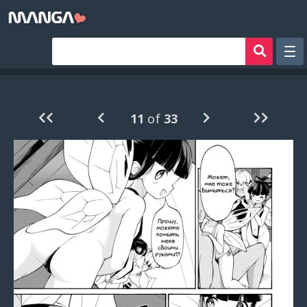
Рандом
Фильтр
11
of
33
Авторы
Аниме хентай
Сборники манги
Sign in
Register