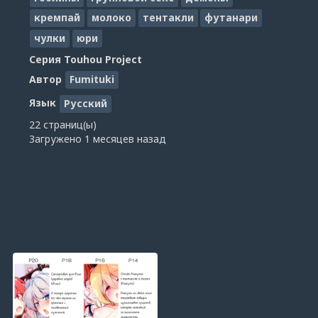
кремпай
молоко
тентакли
футанари
чулки
юри
Серия
Touhou Project
Автор
Fumituki
Язык
Русский
22 страниц(ы)
Загружено
1 месяцев назад