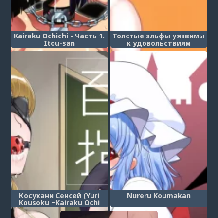
Kairaku Ochichi - Часть 1.
Толстые эльфы уязвимы
Itou-san
к удовольствиям
(Futotta Elf wa Kairaku ni
Yowai)
Косухани Сенсей (Yuri
Nureru Koumakan
Kousoku ~Kairaku Ochi
Sensei~)