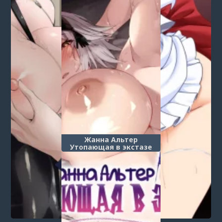
Жанна Альтер
Утопающая в экстазе
(Jeanne Alter, Drowning in
Pleasure)
Post a comment
Login
or
register
to post a comment.