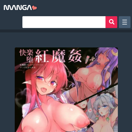
Рандом
Фильтр
Авторы
Аниме хентай
Сборники манги
Sign in
Register