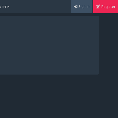
манги
Sign in
Register