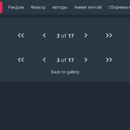
Рандом
Фильтр
Авторы
Аниме хентай
Сборники 
3
of
17
3
of
17
Back to gallery