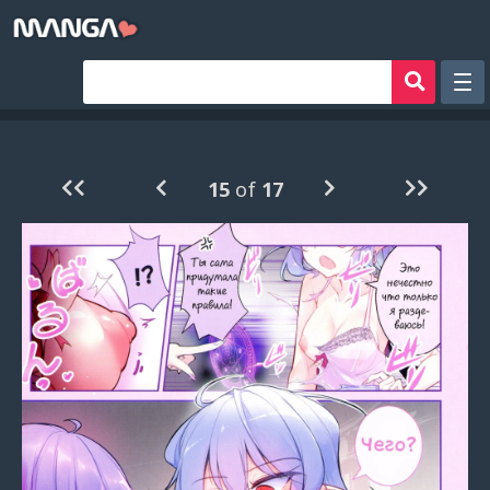
Рандом
Фильтр
15
of
17
Авторы
Аниме хентай
Сборники манги
Sign in
Register