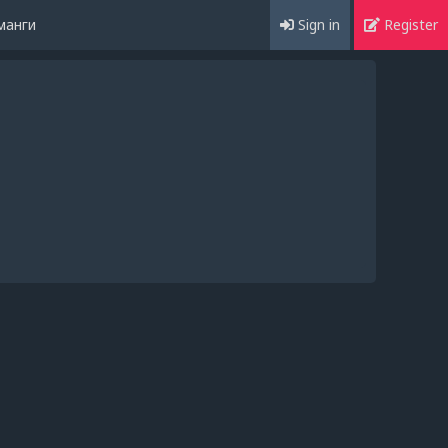
манги
Sign in
Register