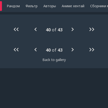
Рандом
Фильтр
Авторы
Аниме хентай
Сборники 
40
of
43
40
of
43
Back to gallery