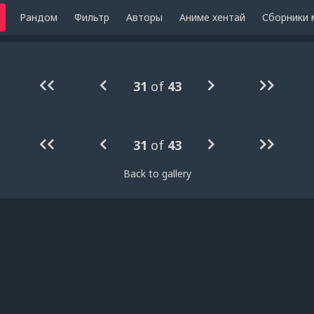
Рандом
Фильтр
Авторы
Аниме хентай
Сборники 
31
of
43
31
of
43
Back to gallery