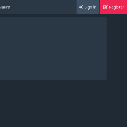
манги
Sign in
Register