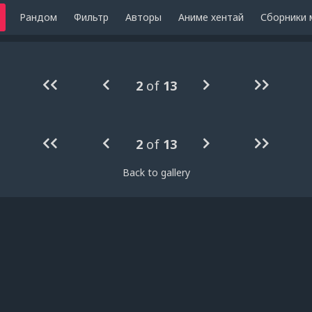
Рандом
Фильтр
Авторы
Аниме хентай
Сборники 
2
of
13
2
of
13
Back to gallery