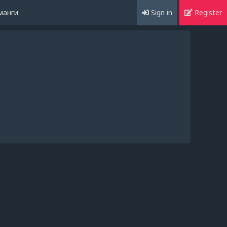
манги
Sign in
Register