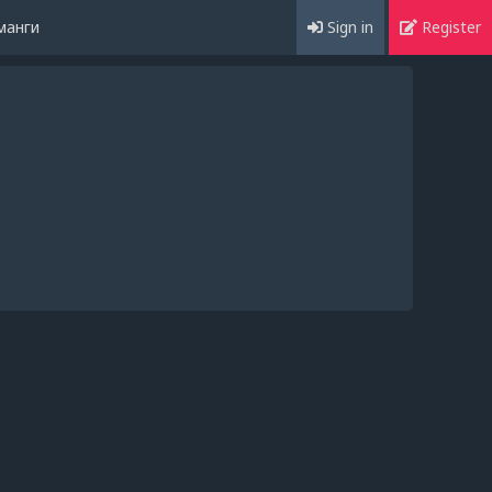
манги
Sign in
Register