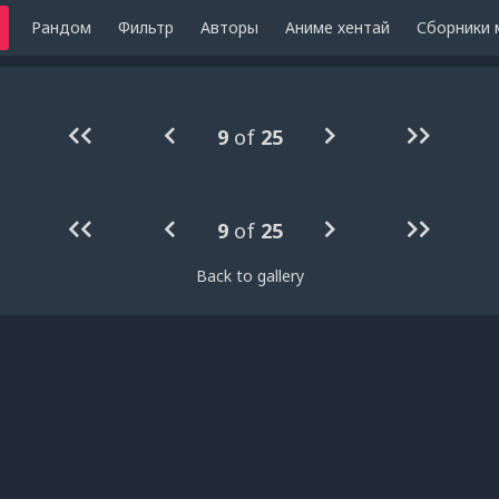
Рандом
Фильтр
Авторы
Аниме хентай
Сборники 
9
of
25
9
of
25
Back to gallery