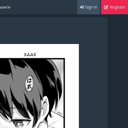
манги
Sign in
Register