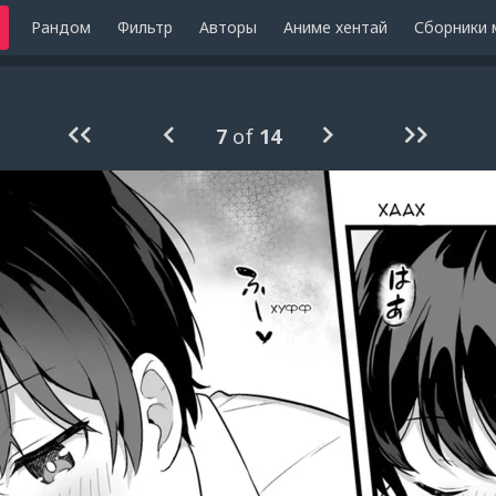
Рандом
Фильтр
Авторы
Аниме хентай
Сборники 
7
of
14