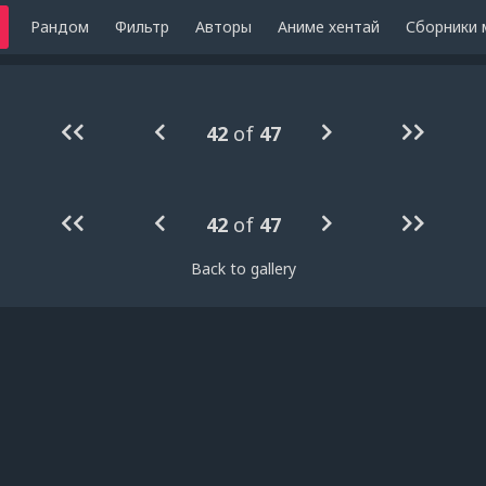
Рандом
Фильтр
Авторы
Аниме хентай
Сборники 
42
of
47
42
of
47
Back to gallery