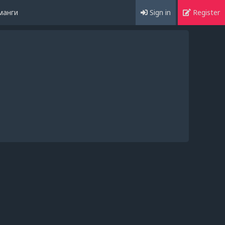
манги
Sign in
Register