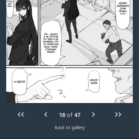
18
of
47
Back to gallery