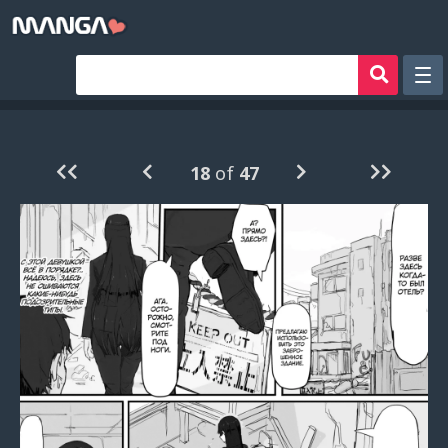
Рандом
Фильтр
18
of
47
Авторы
Аниме хентай
Сборники манги
Sign in
Register