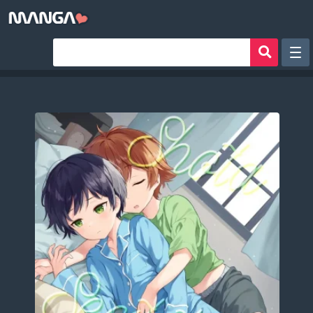
Рандом
Фильтр
Авторы
Аниме хентай
Сборники манги
Sign in
Register