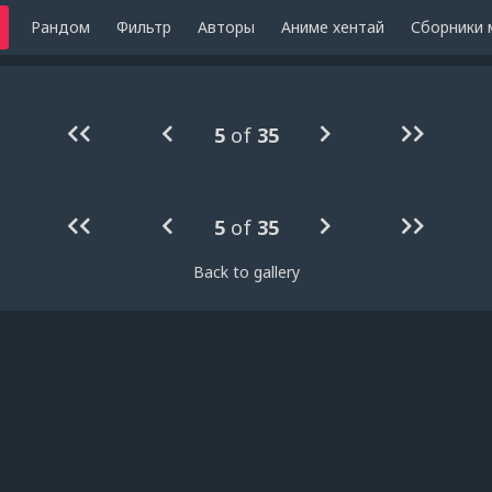
Рандом
Фильтр
Авторы
Аниме хентай
Сборники 
5
of
35
5
of
35
Back to gallery