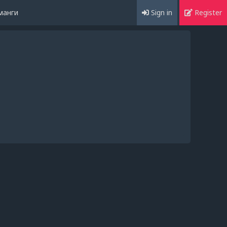
манги
Sign in
Register