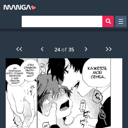
Рандом
Фильтр
24
of
35
Авторы
Аниме хентай
Сборники манги
Sign in
Register