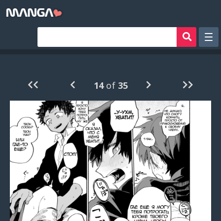
Рандом
Фильтр
14
of
35
Авторы
Аниме хентай
Сборники манги
Sign in
Register