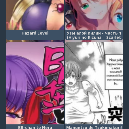
Hazard Level
Узы алой лилии - Часть 1
(Hiyuri no Kizuna | Scarlet
Lily Bond Ch. 1)
BB-chan to Neru
Mangetsu de Tsukimakuri!