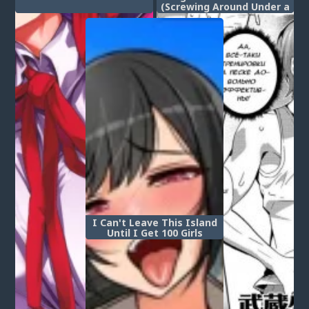
(Screwing Around Under a
Full Moon Развлечение
при полной луне)
I Can't Leave This Island
Until I Get 100 Girls
Knocked Up (Я Не могу
покинуть Этот Остров,
пока не обрюхачу 100
Девушек)
Post a comment