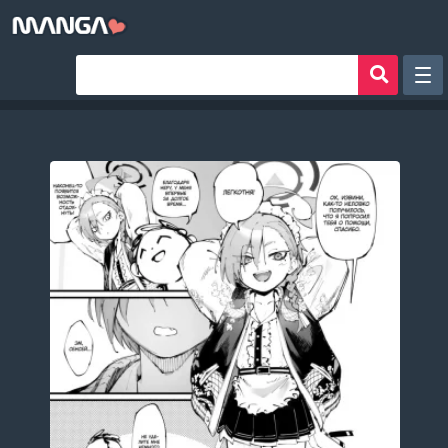
Рандом
Фильтр
Авторы
Аниме хентай
Сборники манги
Sign in
Register