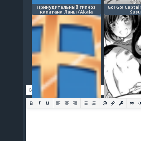
Принудительный гипноз
Go! Go! Captai
капитана Ланы (Akala
Sus
Captain Suiren Kyousei
Saimintou Meguri)