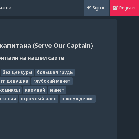
манги
Sign in
Register
апитана (Serve Our Captain)
онлайн на нашем сайте
без цензуры
большая грудь
гг девушка
глубокий минет
комиксы
кремпай
минет
ожения
огромный член
принуждение