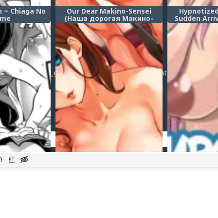
n ~ Chiaga No
Our Dear Makino-Sensei
Hypnotized
ume
(Наша дорогая Макино-
Sudden Arri
сенсей)
Baby (Загип
семья~ 
появлен
новорождён
Post a comment
Login
or
register
to post a comment.
Добавить комментарий
Оставить комментарий