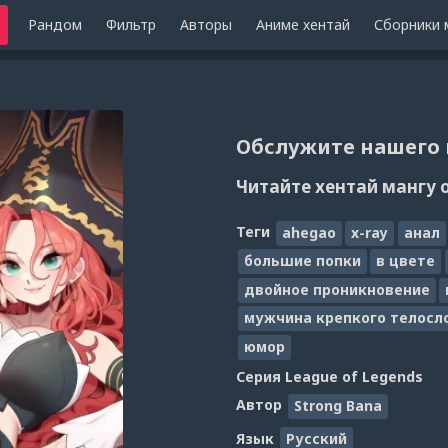
Рандом
Фильтр
Авторы
Аниме хентай
Сборники 
Обслужите нашего к
Читайте хентай мангу 
Теги
ahegao
x-ray
анал
большие попки
в цвете
двойное проникновение
мужчина крепкого телосл
юмор
Серия
League of Legends
Автор
Strong Bana
Язык
Русский