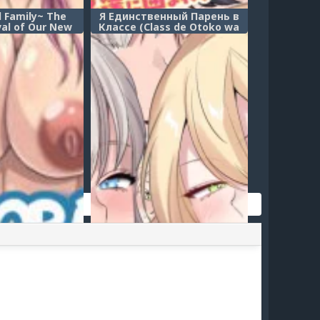
 Family~ The
Я Единственный Парень в
val of Our New
Классе (Class de Otoko wa
нотизированная
Boku Hitori!? ~Kawaii Anoko-
Внезапное
tachi ni Kakomarete~)
ие нашего
ного ребёнка)