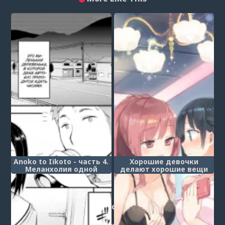
Anoko to Iikoto - часть 4.
Хорошие девочки
Меланхолия одной
делают хорошие вещи
деревенской
(Iiko + Iikoto)
старшеклассницы (A
Certain Countryside High
School Girl's Melancholy)
Post a comment