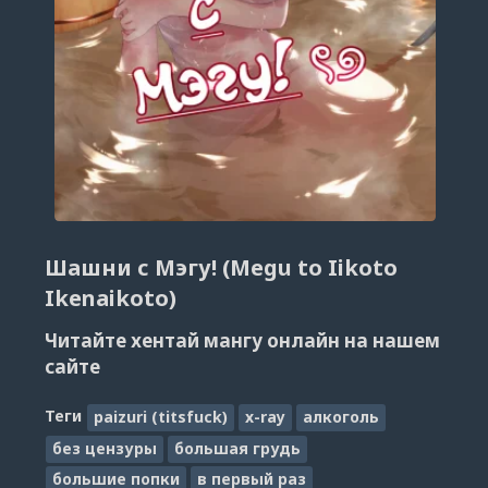
Шашни с Мэгу! (Megu to Iikoto
Ikenaikoto)
Читайте хентай мангу онлайн на нашем
сайте
Теги
paizuri (titsfuck)
x-ray
алкоголь
без цензуры
большая грудь
большие попки
в первый раз