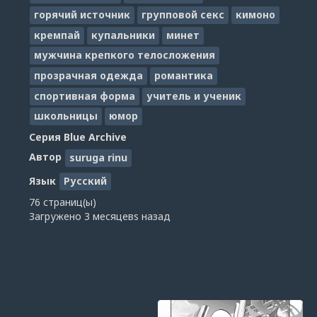
горячий источник
групповой секс
кимоно
кремпай
купальники
минет
мужчина крепкого телосложения
прозрачная одежда
романтика
спортивная форма
учитель и ученик
школьницы
юмор
Серия
Blue Archive
Автор
suruga rinu
Язык
Русский
76 страниц(ы)
Загружено
3 месяцевs назад