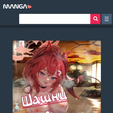
Рандом
Фильтр
Авторы
Аниме хентай
Сборники манги
Sign in
Register