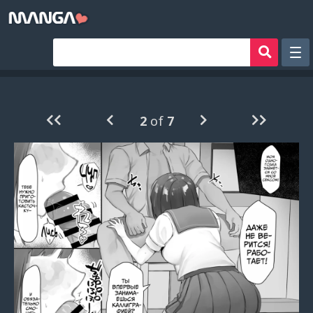
Рандом
Фильтр
2
of
7
Авторы
Аниме хентай
Сборники манги
Sign in
Register