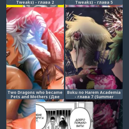
Tweaks) - глава 2
Tweaks) - глава 5
Two Dragons who became
Boku no Harem Academia
Pets and Mothers (Две
- глава 7 (Summer
драконицы, которые
Vacation With Bakugo's
стали питомцами и
Mom Part Two)
матерями)