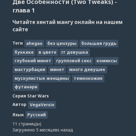
Две Особенности (Two Tweaks) -
глава 1
Читайте хентай мангу онлайн на нашем
сайте
Теги
ahegao
без цензуры
большая грудь
буккаке
в цвете
гг девушка
глубокий минет
групповой секс
комиксы
мастурбация
минет
много девушек
мускулистые женщины
темнокожие
футанари
Серия
Star Wars
Автор
VegaVersio
Язык
Русский
11 страниц(ы)
Загружено
5 месяцевs назад