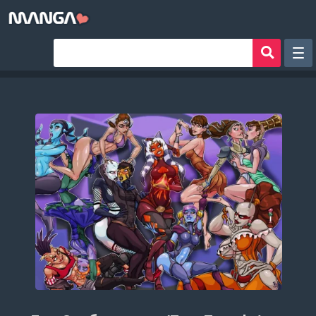
Рандом
Фильтр
Авторы
Аниме хентай
Сборники манги
Sign in
Register