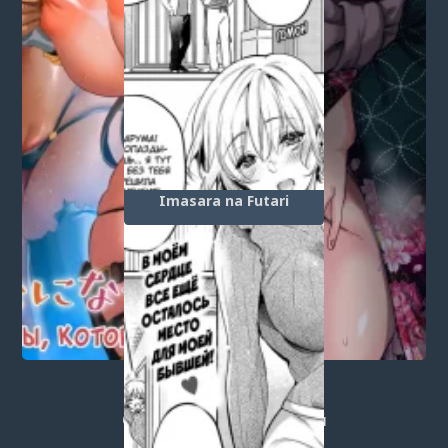
Imasara na Futari
Post a comment
Login
or
register
to post a comment.
Добавить комментарий
Оставить комментарий