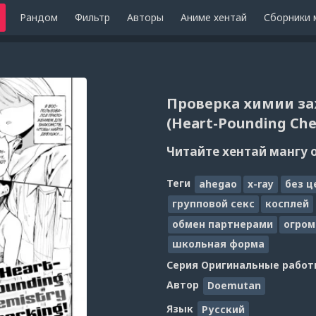
Рандом
Фильтр
Авторы
Аниме хентай
Сборники 
Проверка химии за
(Heart-Pounding Che
Читайте хентай мангу 
Теги
ahegao
x-ray
без ц
групповой секс
косплей
обмен партнерами
огром
школьная форма
Серия
Оригинальные работ
Автор
Doemutan
Язык
Русский