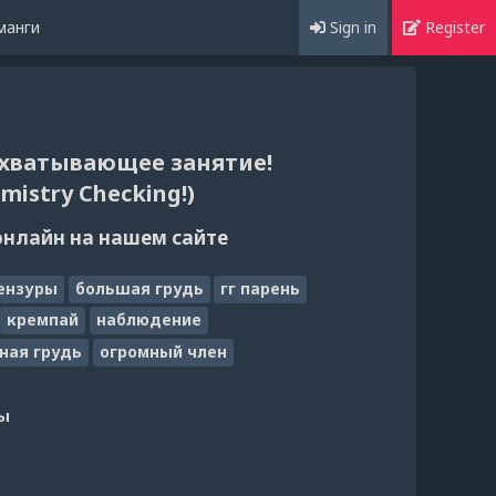
манги
Sign in
Register
хватывающее занятие!
mistry Checking!)
онлайн на нашем сайте
ензуры
большая грудь
гг парень
кремпай
наблюдение
ная грудь
огромный член
ы