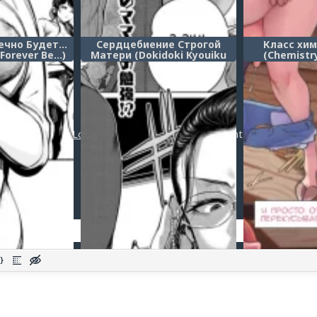
чно Будет...
Сердцебиение Строгой
Класс хим
 Forever Be…)
Матери (Dokidoki Kyouiku
(Chemistry
Mama)
Post a comment
Login
or
register
to post a comment.
Добавить комментарий
Оставить комментарий