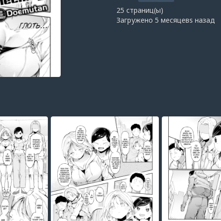
25 страниц(ы)
Загружено
5 месяцевs назад