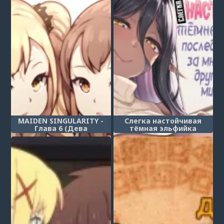
MAIDEN SINGULARITY -
Слегка настойчивая
Глава 6 (Дева
тёмная эльфийка
сингулярности)
последовала за мной из
другого мира - глава 3
(Chotto dake Ai ga Omoi
Dark Elf ga Isekai kara
Oikakete Kita)