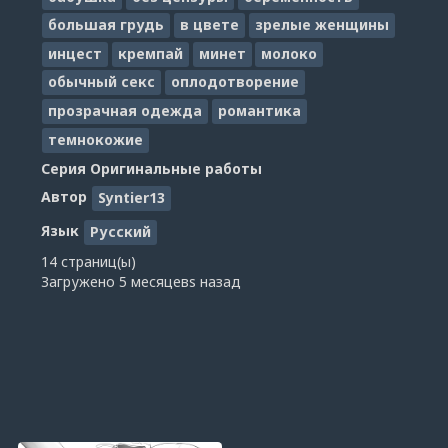
большая грудь
в цвете
зрелые женщины
инцест
кремпай
минет
молоко
обычный секс
оплодотворение
прозрачная одежда
романтика
темнокожие
Серия
Оригинальные работы
Автор
Syntier13
Язык
Русский
14 страниц(ы)
Загружено
5 месяцевs назад