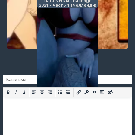
Liara's NNN Challenge
2021 - часть 1 (Челлендж
ННН Лиары)
Post a comment
Login
or
register
to post a comment.
Добавить комментарий
Оставить комментарий