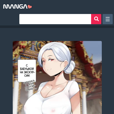
Рандом
Фильтр
Авторы
Аниме хентай
Сборники манги
Sign in
Register