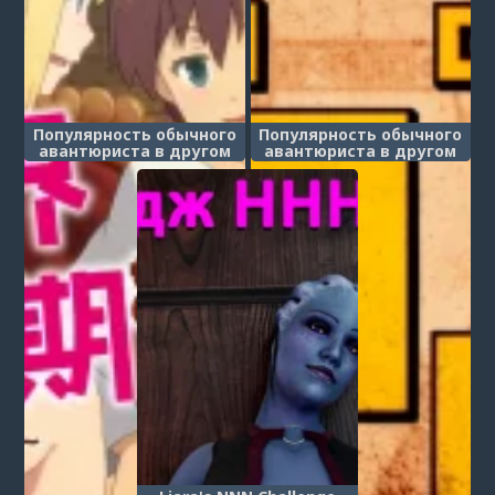
Популярность обычного
Популярность обычного
авантюриста в другом
авантюриста в другом
мире - глава 1.
мире - глава 2.
(Popularity for a certain
(Popularity for a certain
adventurer in another
adventurer in another
world. Day 1)
world. Day 2)