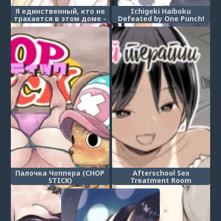
Я единственный, кто не
Ichigeki Haiboku
трахается в этом доме -
Defeated by One Punch!
Глава 1 (I‘m the Only One
That Can’t Get Laid in This
House)
Палочка Чоппера (CHOP
Afterschool Sex
STICK)
Treatment Room
(Кабинет сексуальной
терапии)