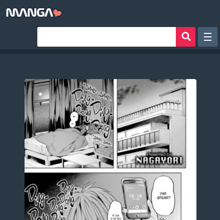
Рандом
Фильтр
Авторы
Аниме хентай
Сборники манги
Sign in
Register