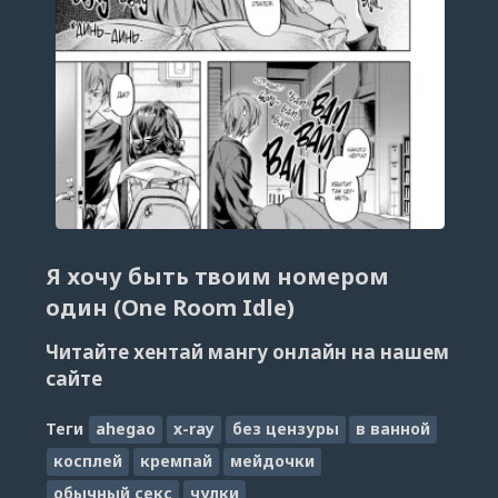
Я хочу быть твоим номером
один (One Room Idle)
Читайте хентай мангу онлайн на нашем
сайте
Теги
ahegao
x-ray
без цензуры
в ванной
косплей
кремпай
мейдочки
обычный секс
чулки