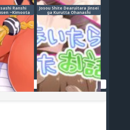
sashi Ranshi
Josou Shite Dearuitara Jinsei
usen ~Kimoota
ga Kurutta Ohanashi
npou Gyorai ga
Shojo Soukou o
i Kantsuu!
otai o Bosen ni
hite Shison
seru (Операция
 овулирующего
саси~ Адмирал
ку про