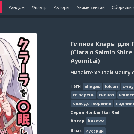
Рандом
Фильтр
Авторы
Аниме хентай
Сборники 
Гипноз Клары для
(Clara o Saimin Shit
Ayumitai)
Читайте хентай мангу 
Теги
ahegao
lolcon
x-ray
гг парень
гипноз
изнас
оплодотворение
подчин
Серия
Honkai Star Rail
Автор
kazawa
Язык
Русский