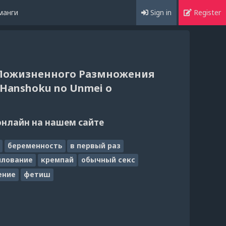
манги
Sign in
Register
 Пожизненного Размножения
e Hanshoku no Unmei o
онлайн на нашем сайте
беременность
в первый раз
илование
кремпай
обычный секс
ение
фетиш