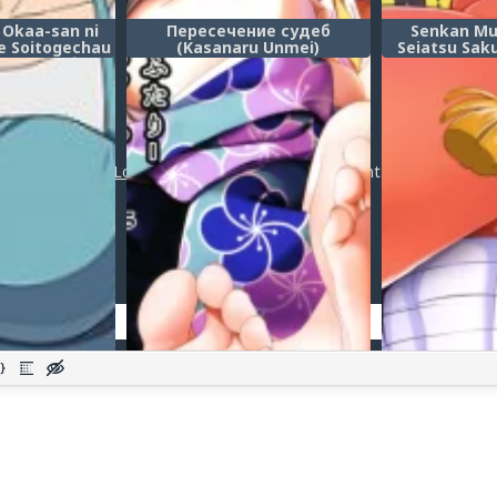
 Okaa-san ni
Пересечение судеб
Senkan Mu
e Soitogechau
(Kasanaru Unmei)
Seiatsu Sak
стория об
Teitoku Chi
моей сладкой
Musashi no 
которая
Chokugek
ет быть
Takumashii Ny
Post a comment
ней)
Kaisou S
Hanshoku Sa
по захвату
Login
or
register
to post a comment.
линкора Му
ота
Добавить комментарий
Оставить комментарий