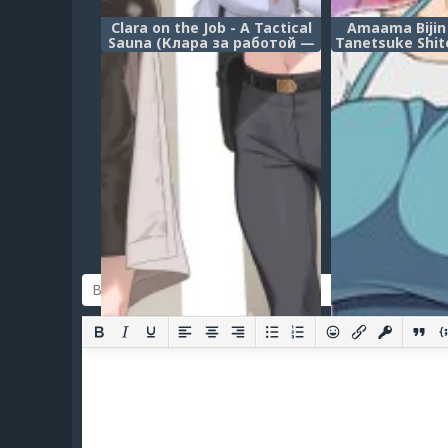
Clara on the Job - A Tactical
Amaama Bijin
Sauna (Клара за работой —
Tanetsuke Shit
Тактическая сауна)
Hanashi (И
спаривание с 
мамой, 
продолжа
замуж