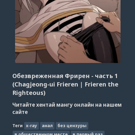
Обезвреженная Фрирен - часть 1
(Chagjeong-ui Frieren | Frieren the
Righteous)
Читайте хентай мангу онлайн на нашем
сайте
Теги
x-ray
анал
без цензуры
в общественном месте
в первый раз