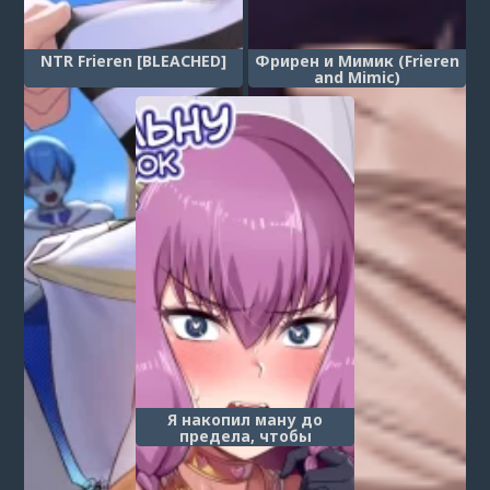
NTR Frieren [BLEACHED]
Фрирен и Мимик (Frieren
and Mimic)
Я накопил ману до
предела, чтобы
справиться с Аурой
одним ударом (Aura to
Ippatsu Yaru Tame