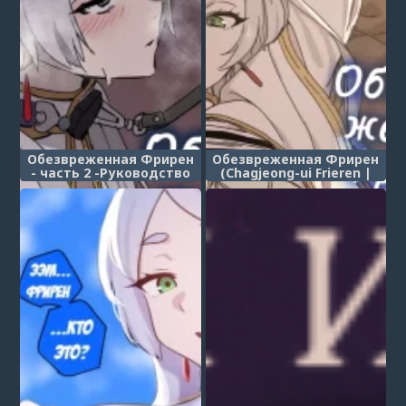
Обезвреженная Фрирен
Обезвреженная Фрирен
- часть 2 -Руководство
(Chagjeong-ui Frieren |
по обучению-
Frieren the Righteous)
(Chagjeong-ui Frieren -
Jogyopyeon-)