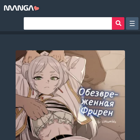
Рандом
Фильтр
Авторы
Аниме хентай
Сборники манги
Sign in
Register