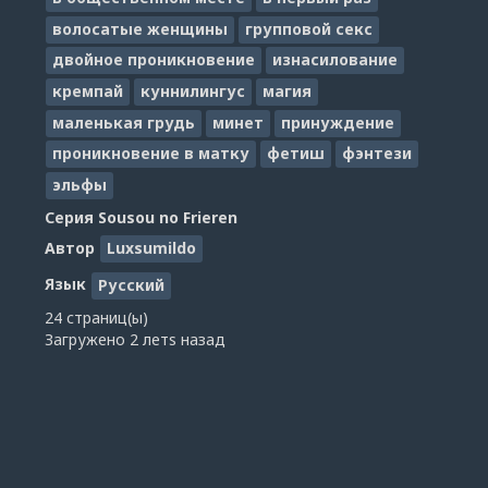
волосатые женщины
групповой секс
двойное проникновение
изнасилование
кремпай
куннилингус
магия
маленькая грудь
минет
принуждение
проникновение в матку
фетиш
фэнтези
эльфы
Серия
Sousou no Frieren
Автор
Luxsumildo
Язык
Русский
24 страниц(ы)
Загружено
2 летs назад